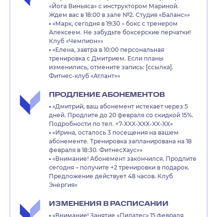
«Йога Виньяса» с инструктором Мариной.
Ждем вас в 18:00 в зале №2. Студия «Баланс»»
▪️ «Марк, сегодня в 19:30 – бокс с тренером
Алексеем. Не забудьте боксерские перчатки!
Клуб «Чемпион»»
▪️ «Елена, завтра в 10:00 персональная
тренировка с Дмитрием. Если планы
изменились, отмените запись: [ссылка].
Фитнес-клуб «Атлант»»
ПРОДЛЕНИЕ АБОНЕМЕНТОВ
▪️ «Дмитрий, ваш абонемент истекает через 5
дней. Продлите до 20 февраля со скидкой 15%.
Подробности по тел. +7-XXX-XXX-XX-XX»
▪️ «Ирина, осталось 3 посещения на вашем
абонементе. Тренировка запланирована на 18
февраля в 18:30. ФитнесХаус»»
▪️ «Внимание! Абонемент закончился. Продлите
сегодня – получите +2 тренировки в подарок.
Предложение действует 48 часов. Клуб
Энергия»
ИЗМЕНЕНИЯ В РАСПИСАНИИ
▪️ «Внимание! Занятие «Пилатес» 15 февраля