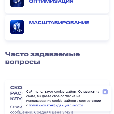
ОПТИМИЗАЦИЯ
МАСШТАБИРОВАНИЕ
Часто задаваемые
вопросы
СКОЛЬКО СТОИТ SMS-
Сайт использует cookie-файлы. Оставаясь на
РАССЫЛКА ДЛЯ ФИТНЕС-
сайте, вы даёте своё согласие на
КЛУБА?
использование cookie-файлов в соответствии
с
политикой конфиденциальности
.
Стоимость зависит от объема и типа
сообщений. Средняя цена SMS в