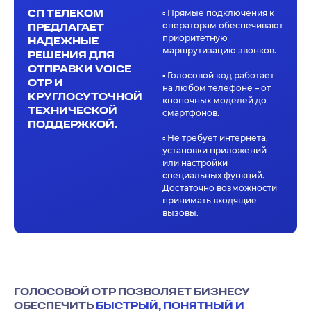
СП ТЕЛЕКОМ
▫️ Прямые подключения к
операторам обеспечивают
ПРЕДЛАГАЕТ
приоритетную
НАДЕЖНЫЕ
маршрутизацию звонков.
РЕШЕНИЯ ДЛЯ
ОТПРАВКИ VOICE
▫️ Голосовой код работает
OTP И
на любом телефоне – от
КРУГЛОСУТОЧНОЙ
кнопочных моделей до
ТЕХНИЧЕСКОЙ
смартфонов.
ПОДДЕРЖКОЙ.
▫️ Не требует интернета,
установки приложений
или настройки
специальных функций.
Достаточно возможности
принимать входящие
вызовы.
ГОЛОСОВОЙ OTP ПОЗВОЛЯЕТ БИЗНЕСУ
ОБЕСПЕЧИТЬ
БЫСТРЫЙ, ПОНЯТНЫЙ И